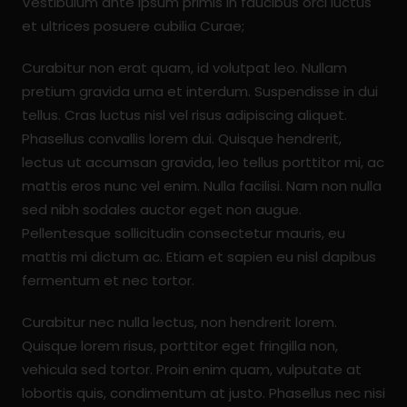
Vestibulum ante ipsum primis in faucibus orci luctus
et ultrices posuere cubilia Curae;
Curabitur non erat quam, id volutpat leo. Nullam
pretium gravida urna et interdum. Suspendisse in dui
tellus. Cras luctus nisl vel risus adipiscing aliquet.
Phasellus convallis lorem dui. Quisque hendrerit,
lectus ut accumsan gravida, leo tellus porttitor mi, ac
mattis eros nunc vel enim. Nulla facilisi. Nam non nulla
sed nibh sodales auctor eget non augue.
Pellentesque sollicitudin consectetur mauris, eu
mattis mi dictum ac. Etiam et sapien eu nisl dapibus
fermentum et nec tortor.
Curabitur nec nulla lectus, non hendrerit lorem.
Quisque lorem risus, porttitor eget fringilla non,
vehicula sed tortor. Proin enim quam, vulputate at
lobortis quis, condimentum at justo. Phasellus nec nisi