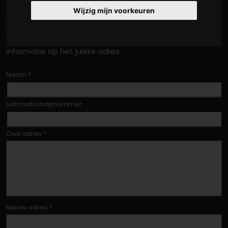
Geef je wijziging eenvoudig door via het formulier
Wijzig mijn voorkeuren
hieronder. Zo blijft onze ledenadministratie up-to-date
en ontvang je het clubblad, nieuwsbrieven en andere
informatie op het juiste adres.
Naam
*
Lidmaatschapnummer
Oud adres
*
Nieuw adres
*