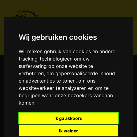
Wij gebruiken cookies
Wij maken gebruik van cookies en andere
tracking-technologieën om uw
surfervaring op onze website te
Adreswijziging doorgeven
verbeteren, om gepersonaliseerde inhoud
en advertenties te tonen, om ons
HOME
DE CLUB
ADRESWIJZIGING DOORGEVEN
websiteverkeer te analyseren en om te
begrijpen waar onze bezoekers vandaan
komen.
Ik ga akkoord
Ben je verhuisd of heb je een nieuw e-mailadres?
Ik weiger