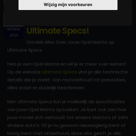
Wijzig mijn voorkeuren
Manta Specificaties op
23
Ultimate Specs!
OKTOBER
2024
Ontdek Alles Over Jouw Opel Manta op
Ultimate Specs
Heb je een Opel Manta en wil je er meer over weten?
Op de website
Ultimate Specs
vind je alle technische
details die je zoekt. Van motorinhoud tot prestaties,
alles staat er duidelijk beschreven.
Met Ultimate Specs kun je makkelijk de specificaties
van jouw Opel Manta opzoeken. Je kunt ook zien hoe
jouw model zich verhoudt tot andere Manta's of zelfs
andere auto's. Of je nu gewoon nieuwsgierig bent of
bezig bent met onderhoud, deze site geeft je alle