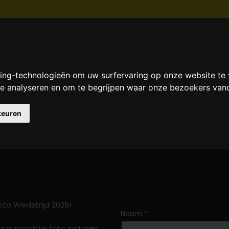
HOME
DE CLUB
NIEUWS
EVENEMEN
king-technologieën om uw surfervaring op onze website te
 te analyseren en om te begrijpen waar onze bezoekers va
keuren
to Wedstrijd 2025!
Naam
*
hun mooiste foto insturen