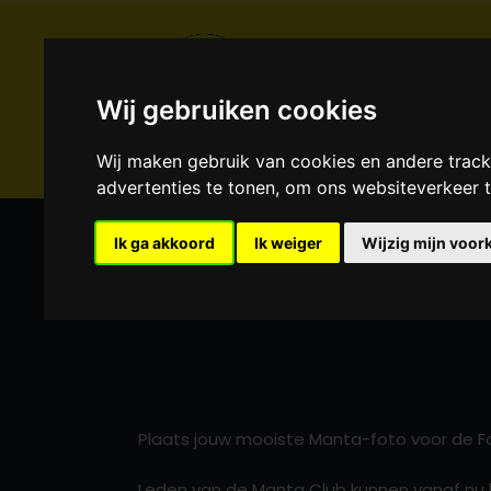
Wij gebruiken cookies
Wij maken gebruik van cookies en andere trac
advertenties te tonen, om ons websiteverkeer
Ik ga akkoord
Ik weiger
Wijzig mijn voor
Fotowedstrijd 2025
HOME
FOTOWEDSTRIJD 2025
Plaats jouw mooiste Manta-foto voor de Fo
Leden van de Manta Club kunnen vanaf nu 