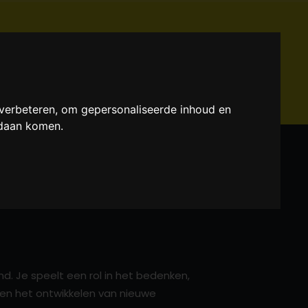
TEN
MANTAPEDIA
WEBLINKS
 verbeteren, om gepersonaliseerde inhoud en
ndaan komen.
d. Je speelt een rol in het bedenken,
 en het ontwikkelen van nieuwe