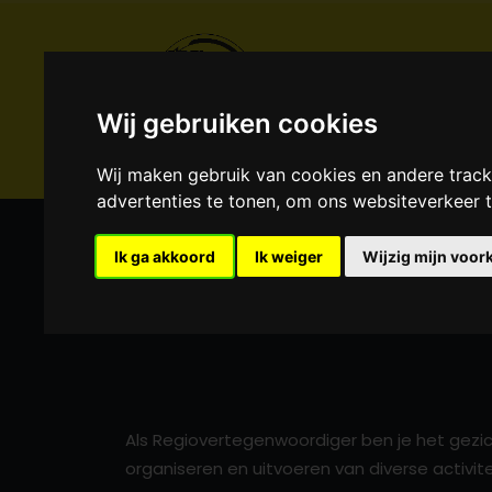
Wij gebruiken cookies
Wij maken gebruik van cookies en andere trac
advertenties te tonen, om ons websiteverkeer
Regiovertegenwoord
Ik ga akkoord
Ik weiger
Wijzig mijn voor
HOME
DE CLUB
VACATURES
REGIOVERTEGENWOO
Als Regiovertegenwoordiger ben je het gezic
organiseren en uitvoeren van diverse activi