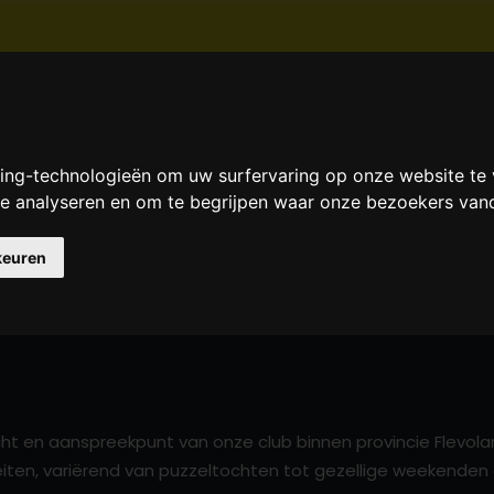
HOME
DE CLUB
NIEUWS
EVENEMEN
king-technologieën om uw surfervaring op onze website te
 te analyseren en om te begrijpen waar onze bezoekers va
iger Flevoland
keuren
RDIGER FLEVOLAND
ht en aanspreekpunt van onze club binnen provincie Flevolan
teiten, variërend van puzzeltochten tot gezellige weekenden