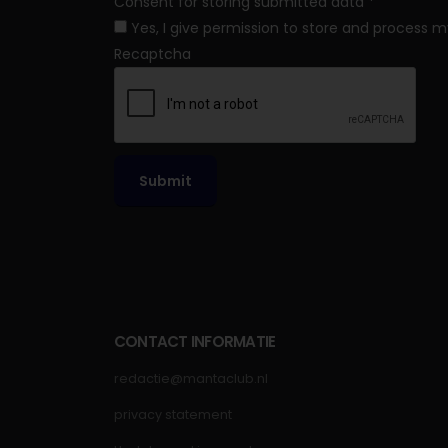
Consent for storing submitted data
*
Yes, I give permission to store and process 
Recaptcha
Submit
CONTACT INFORMATIE
redactie@mantaclub.nl
privacy statement